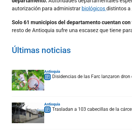
departamento.
Autoridades departamentales espera
autorización para administrar
biológicos
distintos 
Solo 61 municipios del departamento cuentan con t
resto de Antioquia sufre una escasez que tiene para
Últimas noticias
Antioquia
Disidencias de las Farc lanzaron dron 
Antioquia
Trasladan a 103 cabecillas de la cárcel 