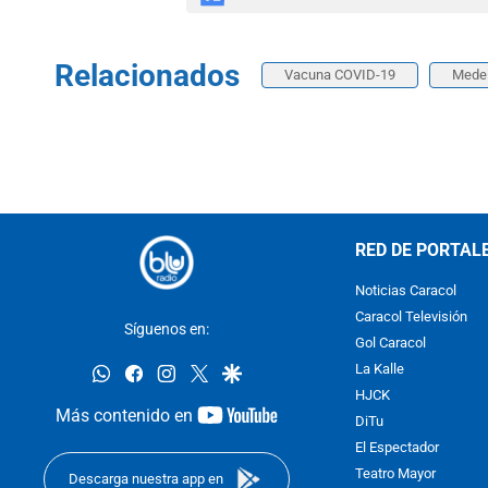
Relacionados
Vacuna COVID-19
Medel
RED DE PORTAL
Noticias Caracol
Caracol Televisión
Síguenos en:
Gol Caracol
whatsapp
facebook
instagram
twitter
google
La Kalle
HJCK
youtube-
Más contenido en
DiTu
footer
El Espectador
Teatro Mayor
Descarga nuestra app en