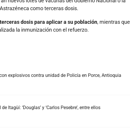
n nuevos lotes de vacunas del Gobierno Nacional o la
a Astrazéneca como terceras dosis.
erceras dosis para aplicar a su población
, mientras que
lizada la inmunización con el refuerzo.
con explosivos contra unidad de Policía en Porce, Antioquia
de Itagüí: ‘Douglas’ y ‘Carlos Pesebre’, entre ellos