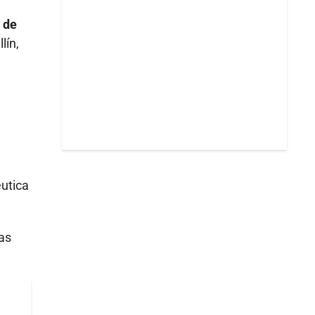
 de
lín,
éutica
as