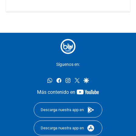
Síguenos en:
whatsapp
facebook
instagram
twitter
google
youtube-
Más contenido en
footer
Descarga nuestra app en
Descarga nuestra app en