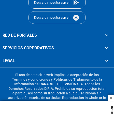
Descarga nuestra app en
Descarga nuestra app en
RED DE PORTALES
SERVICIOS CORPORATIVOS
LEGAL
El uso de este sitio web implica la aceptación de los
Términos y condiciones
y
Políticas de Tratamiento de la
Información
de
CARACOL TELEVISIÓN S.A.
Todos los
Derechos Reservados D.R.A. Prohibida su reproducción total
o parcial, así como su traducción a cualquier idioma sin
autorización escrita de su titular. Reproduction in whole or in
c
part, or translation without written permission is prohibited.
All rights reserved 2025.