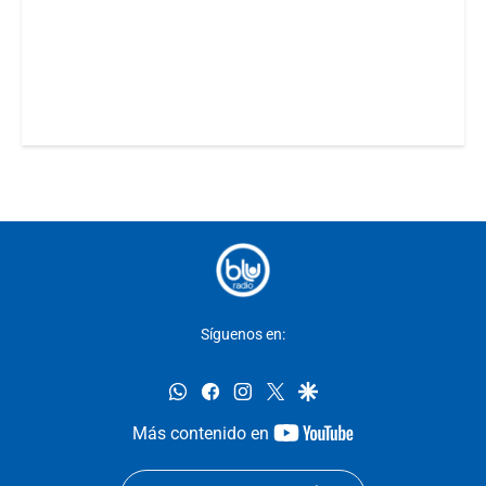
Síguenos en:
whatsapp
facebook
instagram
twitter
google
youtube-
Más contenido en
footer