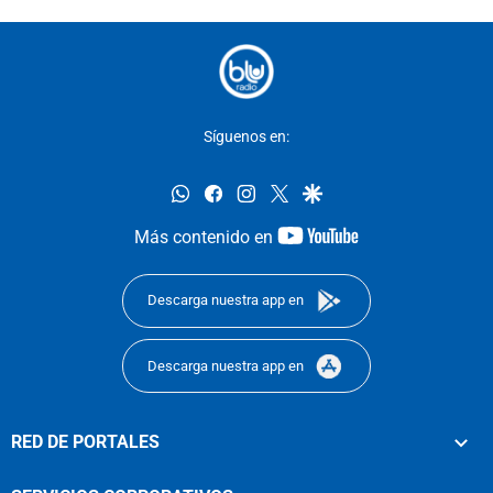
Síguenos en:
whatsapp
facebook
instagram
twitter
google
youtube-
Más contenido en
footer
Descarga nuestra app en
Descarga nuestra app en
RED DE PORTALES