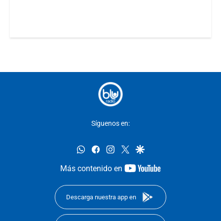
Síguenos en:
whatsapp
facebook
instagram
twitter
google
youtube-
Más contenido en
footer
Descarga nuestra app en