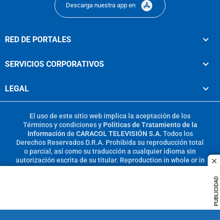
Descarga nuestra app en
RED DE PORTALES
SERVICIOS CORPORATIVOS
LEGAL
El uso de este sitio web implica la aceptación de los
Términos y condiciones
y
Políticas de Tratamiento de la
Información
de
CARACOL TELEVISIÓN S.A.
Todos los
Derechos Reservados D.R.A. Prohibida su reproducción total
o parcial, así como su traducción a cualquier idioma sin
autorización escrita de su titular. Reproduction in whole or in
c
part, or translation without written permission is prohibited.
All rights reserved 2025.
PUBLICIDAD
MIEMBRO DE: