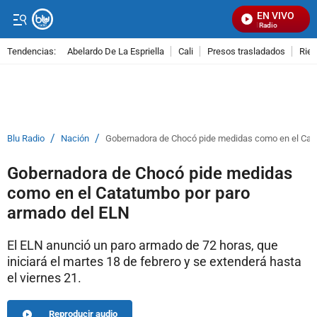
EN VIVO
Señal Visual Radio
Tendencias:
Abelardo De La Espriella
Cali
Presos trasladados
Rie
PUBLICIDAD
/
/
Blu Radio
Nación
Gobernadora de Chocó pide medidas como en el Cat
Gobernadora de Chocó pide medidas
como en el Catatumbo por paro
armado del ELN
El ELN anunció un paro armado de 72 horas, que
iniciará el martes 18 de febrero y se extenderá hasta
el viernes 21.
Reproducir audio