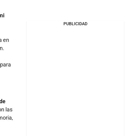
mi
PUBLICIDAD
a en
n.
 para
 de
on las
moria,