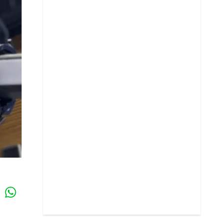
Whatsapp
k