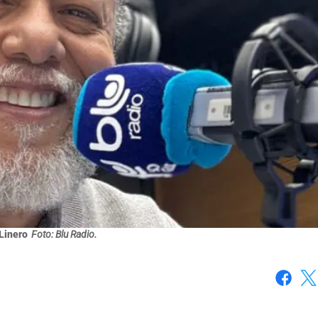
Linero
Foto: Blu Radio.
Faceboo
X