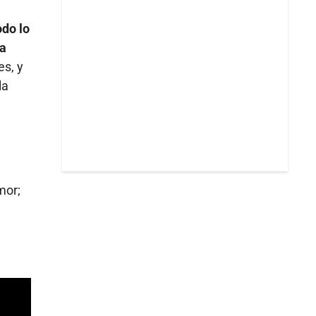
odo lo
ta
es, y
la
or;