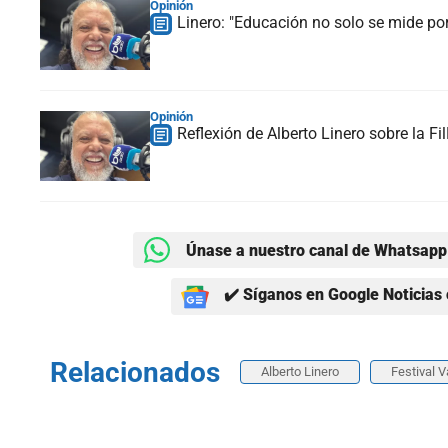
Opinión
Linero: "Educación no solo se mide por
Opinión
Reflexión de Alberto Linero sobre la Fil
Únase a nuestro canal de Whatsapp 
✔️ Síganos en Google Noticias 
Relacionados
Alberto Linero
Festival V