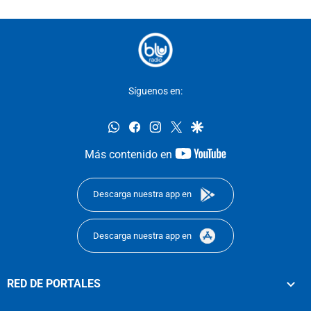
Síguenos en:
whatsapp
facebook
instagram
twitter
google
youtube-
Más contenido en
footer
Descarga nuestra app en
Descarga nuestra app en
RED DE PORTALES