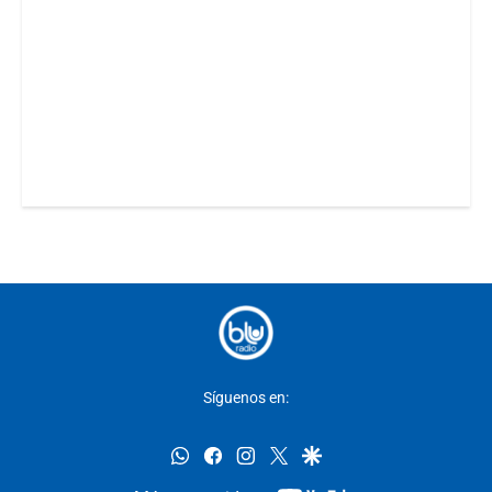
Síguenos en:
whatsapp
facebook
instagram
twitter
google