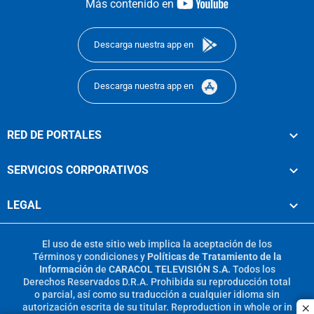
youtube-
Más contenido en
footer
Descarga nuestra app en
Descarga nuestra app en
RED DE PORTALES
SERVICIOS CORPORATIVOS
LEGAL
El uso de este sitio web implica la aceptación de los
Términos y condiciones
y
Políticas de Tratamiento de la
Información
de
CARACOL TELEVISIÓN S.A.
Todos los
Derechos Reservados D.R.A. Prohibida su reproducción total
o parcial, así como su traducción a cualquier idioma sin
autorización escrita de su titular. Reproduction in whole or in
c