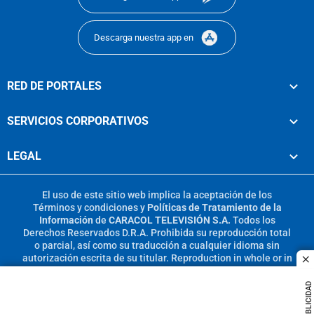
Descarga nuestra app en
RED DE PORTALES
SERVICIOS CORPORATIVOS
LEGAL
El uso de este sitio web implica la aceptación de los
Términos y condiciones
y
Políticas de Tratamiento de la
Información
de
CARACOL TELEVISIÓN S.A.
Todos los
Derechos Reservados D.R.A. Prohibida su reproducción total
o parcial, así como su traducción a cualquier idioma sin
autorización escrita de su titular. Reproduction in whole or in
c
part, or translation without written permission is prohibited.
All rights reserved 2025.
PUBLICIDAD