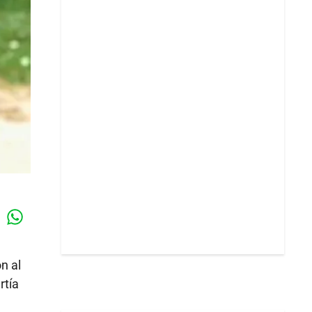
Whatsapp
k
n al
rtía