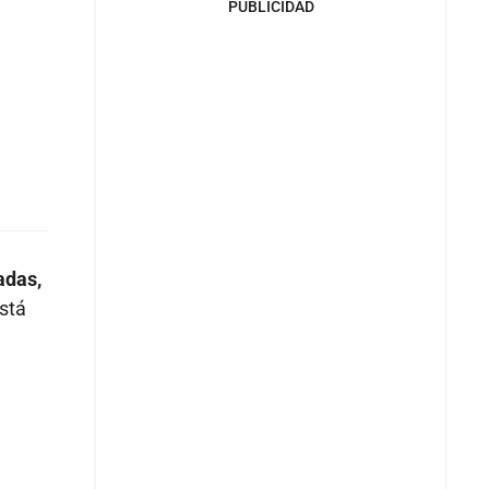
PUBLICIDAD
adas,
está