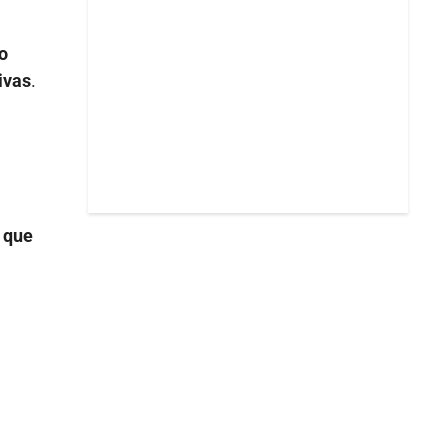
to
ivas
.
 que