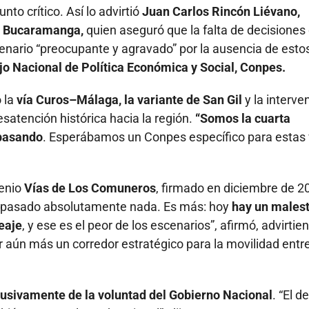
unto crítico. Así lo advirtió
Juan Carlos Rincón Liévano,
e Bucaramanga,
quien aseguró que la falta de decisiones 
enario “preocupante y agravado” por la ausencia de esto
o Nacional de Política Económica y Social, Conpes.
o la
vía Curos–Málaga, la variante de San Gil
y la interve
esatención histórica hacia la región.
“Somos la cuarta
 pasando
. Esperábamos un Conpes específico para estas 
venio
Vías de Los Comuneros
, firmado en diciembre de 2
ha pasado absolutamente nada. Es más: hoy
hay un males
eaje
, y ese es el peor de los escenarios”, afirmó, advirtie
aún más un corredor estratégico para la movilidad entre
lusivamente de la voluntad del Gobierno Nacional
. “El d