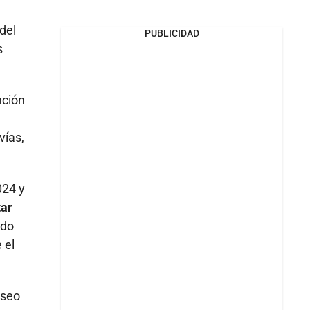
del
PUBLICIDAD
s
nción
vías,
024 y
tar
ndo
 el
eseo