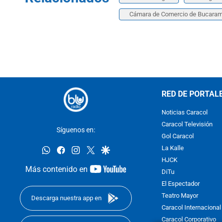
Cámara de Comercio de Bucara
RED DE PORTAL
Noticias Caracol
Caracol Televisión
Síguenos en:
Gol Caracol
whatsapp
facebook
instagram
twitter
google
La Kalle
HJCK
youtube-
Más contenido en
DiTu
footer
El Espectador
Teatro Mayor
Descarga nuestra app en
Caracol Internacional
Caracol Corporativo