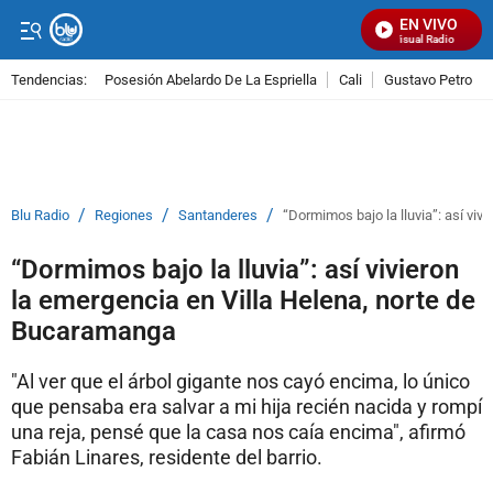
EN VIVO
Señal Visual Radio
Tendencias:
Posesión Abelardo De La Espriella
Cali
Gustavo Petro
PUBLICIDAD
/
/
/
Blu Radio
Regiones
Santanderes
“Dormimos bajo la lluvia”: así vi
“Dormimos bajo la lluvia”: así vivieron
la emergencia en Villa Helena, norte de
Bucaramanga
"Al ver que el árbol gigante nos cayó encima, lo único
que pensaba era salvar a mi hija recién nacida y rompí
una reja, pensé que la casa nos caía encima", afirmó
Fabián Linares, residente del barrio.