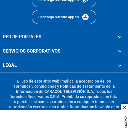
Descarga nuestra app en
RED DE PORTALES
SERVICIOS CORPORATIVOS
LEGAL
El uso de este sitio web implica la aceptación de los
Términos y condiciones
y
Políticas de Tratamiento de la
Información
de
CARACOL TELEVISIÓN S.A.
Todos los
Derechos Reservados D.R.A. Prohibida su reproducción total
o parcial, así como su traducción a cualquier idioma sin
autorización escrita de su titular. Reproduction in whole or in
c
part, or translation without written permission is prohibited.
All rights reserved 2025.
PUBLICIDAD