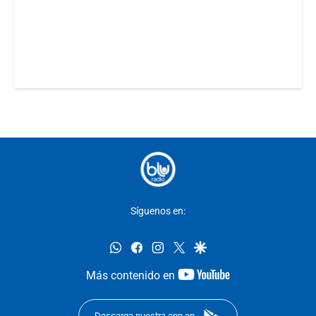
Síguenos en:
whatsapp
facebook
instagram
twitter
google
youtube-
Más contenido en
footer
Descarga nuestra app en