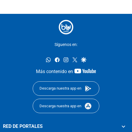
Síguenos en:
whatsapp
facebook
instagram
twitter
google
youtube-
Más contenido en
footer
Descarga nuestra app en
Descarga nuestra app en
RED DE PORTALES