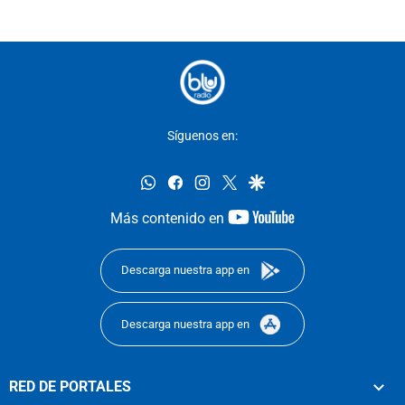
Síguenos en:
whatsapp
facebook
instagram
twitter
google
youtube-
Más contenido en
footer
Descarga nuestra app en
Descarga nuestra app en
RED DE PORTALES