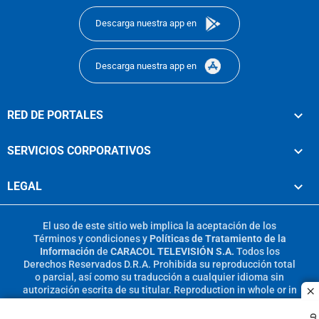
Descarga nuestra app en
Descarga nuestra app en
RED DE PORTALES
SERVICIOS CORPORATIVOS
LEGAL
El uso de este sitio web implica la aceptación de los
Términos y condiciones
y
Políticas de Tratamiento de la
Información
de
CARACOL TELEVISIÓN S.A.
Todos los
Derechos Reservados D.R.A. Prohibida su reproducción total
o parcial, así como su traducción a cualquier idioma sin
autorización escrita de su titular. Reproduction in whole or in
c
part, or translation without written permission is prohibited.
All rights reserved 2025.