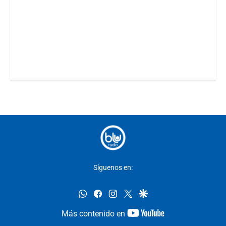
Síguenos en:
whatsapp
facebook
instagram
twitter
google
youtube-
Más contenido en
footer