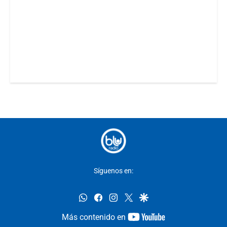
Síguenos en:
whatsapp
facebook
instagram
twitter
google
youtube-
Más contenido en
footer