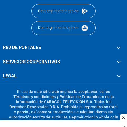
Descarga nuestra app en
Descarga nuestra app en
RED DE PORTALES
SERVICIOS CORPORATIVOS
LEGAL
El uso de este sitio web implica la aceptación de los
Términos y condiciones
y
Políticas de Tratamiento de la
Información
de
CARACOL TELEVISIÓN S.A.
Todos los
Derechos Reservados D.R.A. Prohibida su reproducción total
o parcial, así como su traducción a cualquier idioma sin
autorización escrita de su titular. Reproduction in whole or in
c
part, or translation without written permission is prohibited.