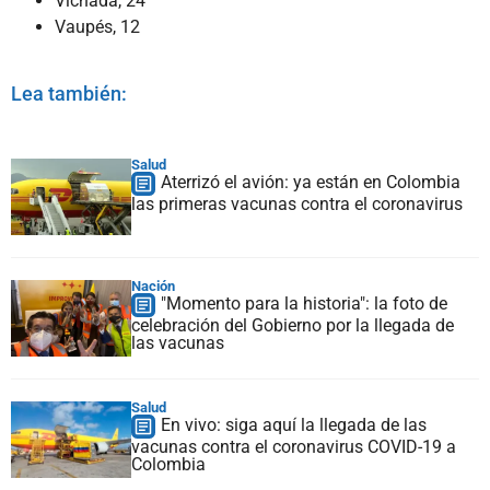
Vichada, 24
Vaupés, 12
Lea también:
Salud
Aterrizó el avión: ya están en Colombia
las primeras vacunas contra el coronavirus
Nación
"Momento para la historia": la foto de
celebración del Gobierno por la llegada de
las vacunas
Salud
En vivo: siga aquí la llegada de las
vacunas contra el coronavirus COVID-19 a
Colombia