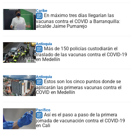
Caribe
En máximo tres días llegarían las
vacunas contra el COVID a Barranquilla:
alcalde Jaime Pumarejo
Antioquia
Más de 150 policías custodiarán el
traslado de las vacunas contra el COVID-19
en Medellín
Antioquia
Estos son los cinco puntos donde se
aplicarán las primeras vacunas contra el
COVID en Medellín
Pacífico
Así es el paso a paso de la primera
jornada de vacunación contra el COVID-19
en Cali