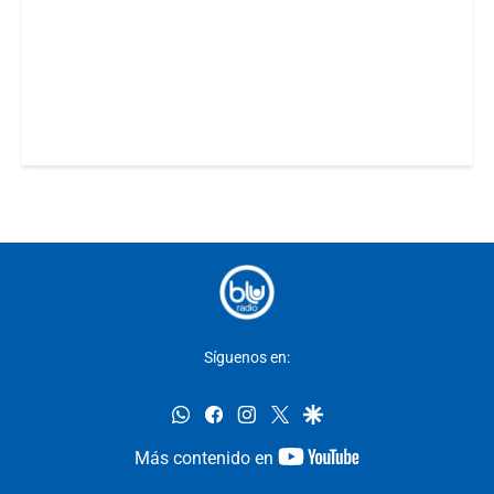
Síguenos en:
whatsapp
facebook
instagram
twitter
google
youtube-
Más contenido en
footer