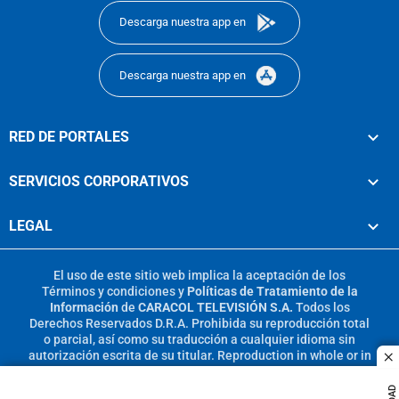
Descarga nuestra app en
Descarga nuestra app en
RED DE PORTALES
SERVICIOS CORPORATIVOS
LEGAL
El uso de este sitio web implica la aceptación de los
Términos y condiciones
y
Políticas de Tratamiento de la
Información
de
CARACOL TELEVISIÓN S.A.
Todos los
Derechos Reservados D.R.A. Prohibida su reproducción total
o parcial, así como su traducción a cualquier idioma sin
autorización escrita de su titular. Reproduction in whole or in
c
part, or translation without written permission is prohibited.
All rights reserved 2025.