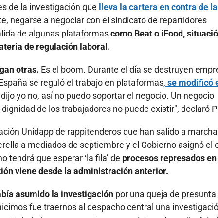
es de la investigación que
lleva la cartera en contra de la
, negarse a negociar con el sindicato de repartidores
salida de algunas plataformas
como Beat o iFood, situaci
teria de regulación laboral.
gan otras.
Es el boom. Durante el día se destruyen empr
España se reguló el trabajo en plataformas,
se modificó 
 dijo yo no, así no puedo soportar el negocio. Un negocio
a dignidad de los trabajadores no puede existir", declaró 
iación Unidapp de rappitenderos que han salido a marcha
erella a mediados de septiembre y el Gobierno asignó el 
o tendrá que esperar ‘la fila’ de
procesos represados en 
tión viene desde la administración anterior.
había asumido la investigación
por una queja de presunta
 hicimos fue traernos al despacho central una investigaci