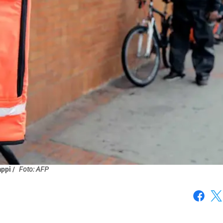
ppi /
Foto: AFP
Faceboo
X