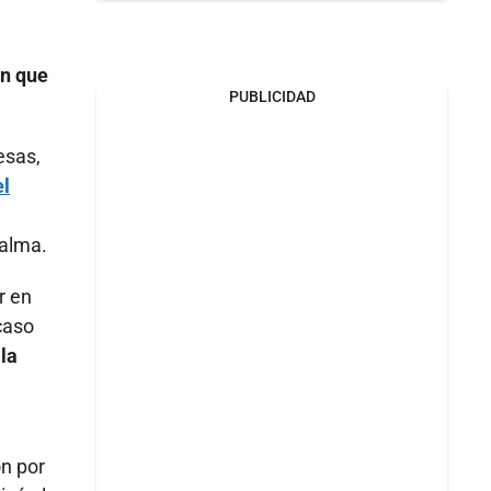
ón que
PUBLICIDAD
esas,
el
Palma.
r en
caso
la
ón por