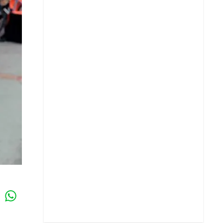
Whatsapp
k