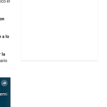
icó el
con
 a lo
 la
ario