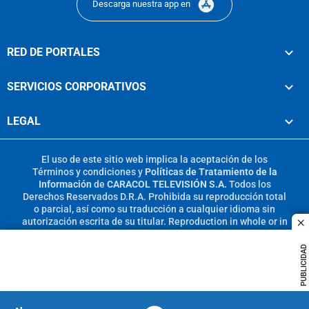
Descarga nuestra app en
RED DE PORTALES
SERVICIOS CORPORATIVOS
LEGAL
El uso de este sitio web implica la aceptación de los
Términos y condiciones
y
Políticas de Tratamiento de la
Información
de
CARACOL TELEVISIÓN S.A.
Todos los
Derechos Reservados D.R.A. Prohibida su reproducción total
o parcial, así como su traducción a cualquier idioma sin
autorización escrita de su titular. Reproduction in whole or in
c
part, or translation without written permission is prohibited.
All rights reserved 2025.
PUBLICIDAD
MIEMBRO DE: