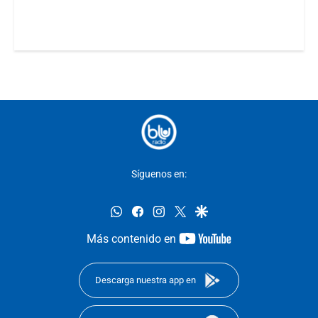
Síguenos en:
whatsapp
facebook
instagram
twitter
google
youtube-
Más contenido en
footer
Descarga nuestra app en