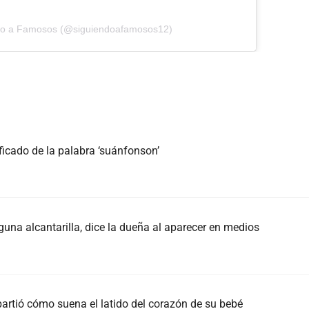
ndo a Famosos (@siguiendoafamosos12)
ificado de la palabra ‘suánfonson’
una alcantarilla, dice la dueña al aparecer en medios
artió cómo suena el latido del corazón de su bebé