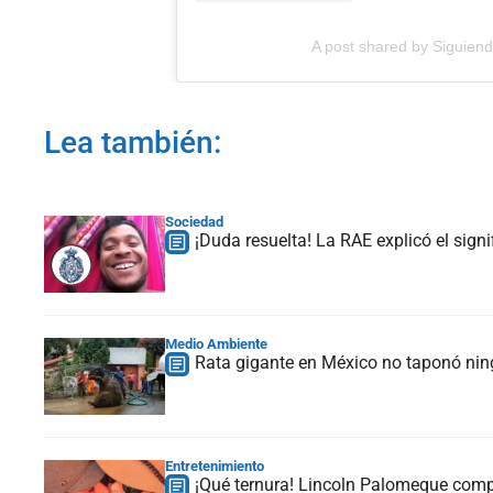
A post shared by Siguie
Lea también:
Sociedad
¡Duda resuelta! La RAE explicó el sign
Medio Ambiente
Rata gigante en México no taponó ning
Entretenimiento
¡Qué ternura! Lincoln Palomeque comp