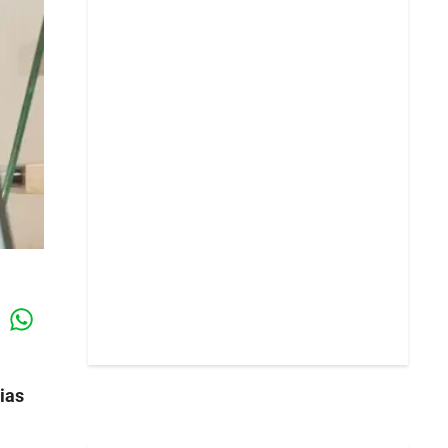
Whatsapp
k
ias