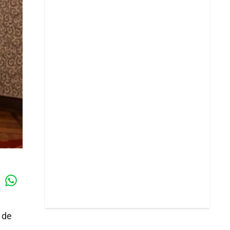
Whatsapp
k
de