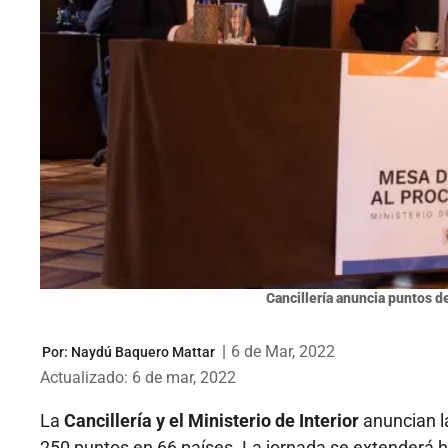
Cancillería anuncia puntos de
|
6 de Mar, 2022
Por:
Naydú Baquero Mattar
Actualizado: 6 de mar, 2022
La
Cancillería y el Ministerio de Interior
anuncian la
250 puntos en 66 países. La jornada se extenderá h