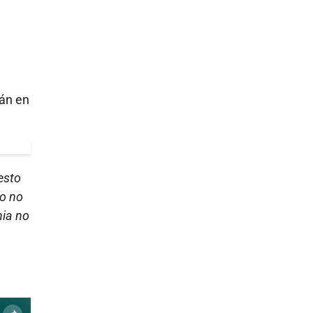
tán en
esto
to no
nia no