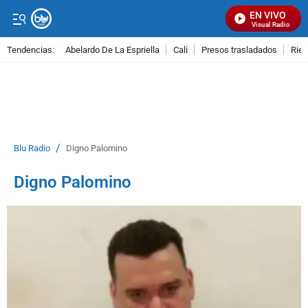
EN VIVO
Señal Visual Radio
Tendencias:
Abelardo De La Espriella
Cali
Presos trasladados
Rie
PUBLICIDAD
/
Blu Radio
Digno Palomino
Digno Palomino