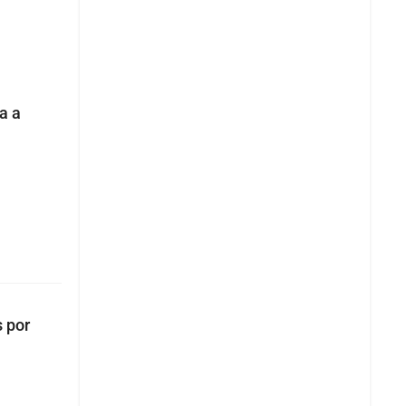
a a
 por