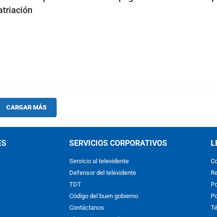
atriación
CARGAR MÁS
ES
SERVICIOS CORPORATIVOS
L
Servicio al televidente
Co
Defensor del televidente
Re
TDT
Po
Código del buen gobierno
Po
Contáctanos
Té