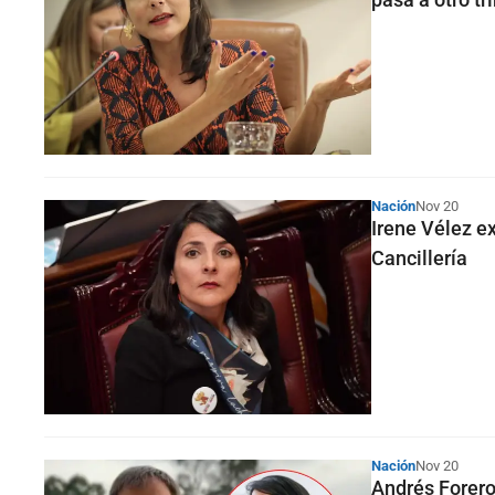
Nación
Nov 20
Irene Vélez e
Cancillería
Nación
Nov 20
Andrés Forero