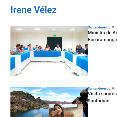
Irene Vélez
Santanderes
Jul 9
Ministra de A
Bucaramanga
Santanderes
Jul 9
Visita sorpre
Santurbán