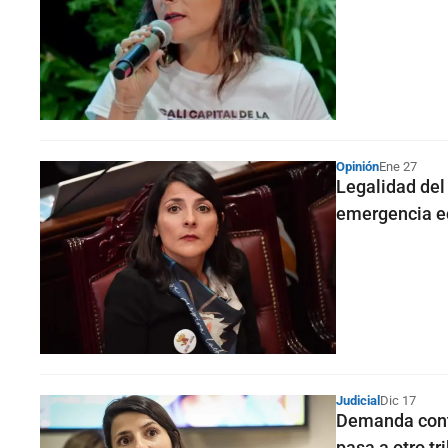
Opinión
Ene 27
Legalidad de
emergencia 
Judicial
Dic 17
Demanda contr
pasa a otro tr