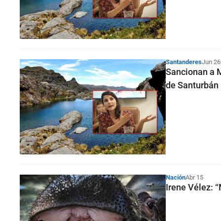
Santanderes
Jun 26
Sancionan a M
de Santurbán
Nación
Abr 15
Irene Vélez: 