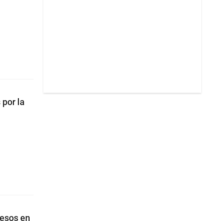
 por la
pesos en