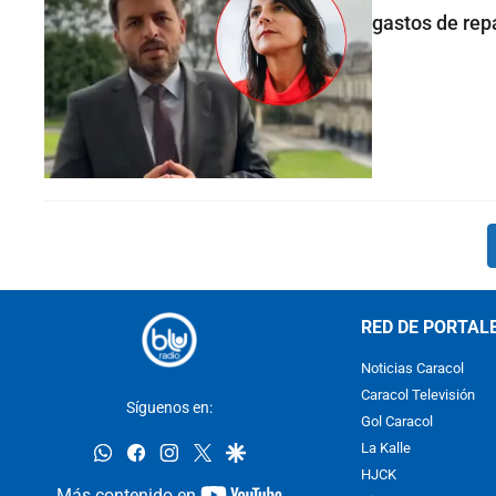
gastos de rep
RED DE PORTAL
Noticias Caracol
Caracol Televisión
Síguenos en:
Gol Caracol
whatsapp
facebook
instagram
twitter
google
La Kalle
HJCK
youtube-
Más contenido en