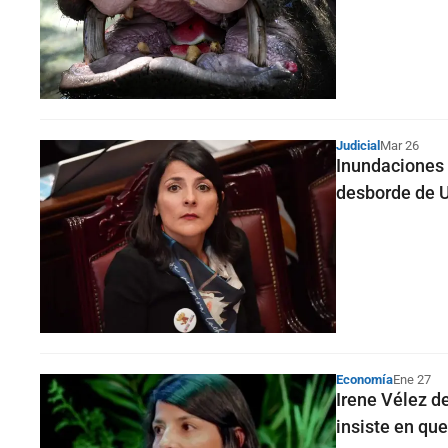
Judicial
Mar 26
Inundaciones 
desborde de U
Economía
Ene 27
Irene Vélez d
insiste en que