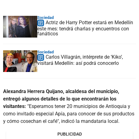
Sociedad
Actriz de Harry Potter estará en Medellín
este mes: tendrá charlas y encuentros con
fanáticos
Sociedad
Carlos Villagrán, intérprete de ‘Kiko’,
visitará Medellín: así podrá conocerlo
Alexandra Herrera Quijano, alcaldesa del municipio,
entregó algunos detalles de lo que encontrarán los
visitantes:
"Esperamos tener 20 municipios de Antioquia y
como invitado especial Apía, para conocer de sus productos
y cómo cosechan el café", indicó la mandataria local.
PUBLICIDAD