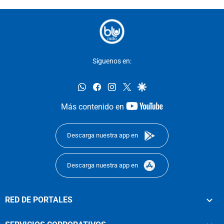
Síguenos en:
whatsapp
facebook
instagram
twitter
google
youtube-
Más contenido en
footer
Descarga nuestra app en
Descarga nuestra app en
RED DE PORTALES