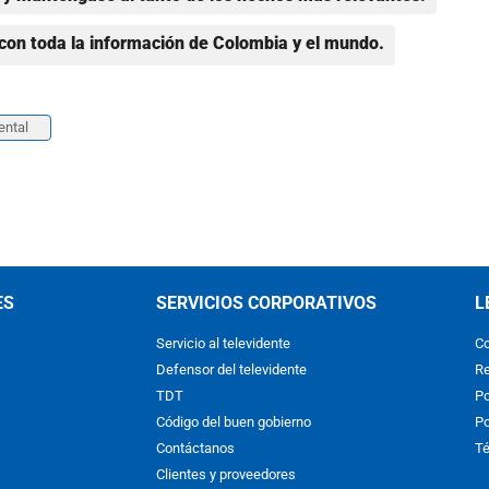
con toda la información de Colombia y el mundo.
ental
ES
SERVICIOS CORPORATIVOS
L
Servicio al televidente
Co
Defensor del televidente
Re
TDT
Po
Código del buen gobierno
Po
Contáctanos
Té
Clientes y proveedores