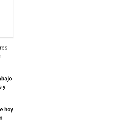
res
n
abajo
s y
e hoy
n