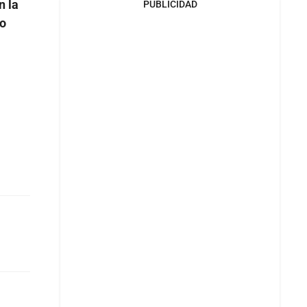
n la
PUBLICIDAD
io