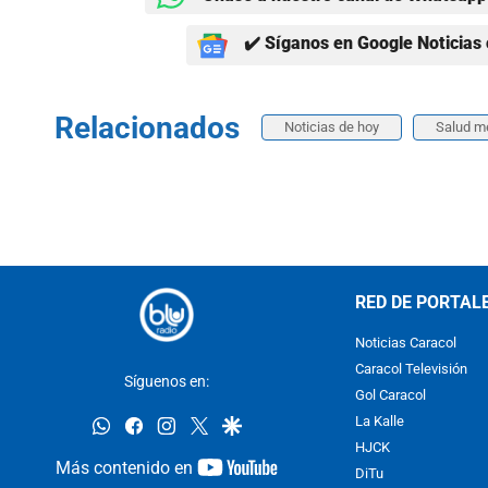
✔️ Síganos en Google Noticias 
Relacionados
Noticias de hoy
Salud m
RED DE PORTAL
Noticias Caracol
Caracol Televisión
Síguenos en:
Gol Caracol
whatsapp
facebook
instagram
twitter
google
La Kalle
HJCK
youtube-
Más contenido en
DiTu
footer