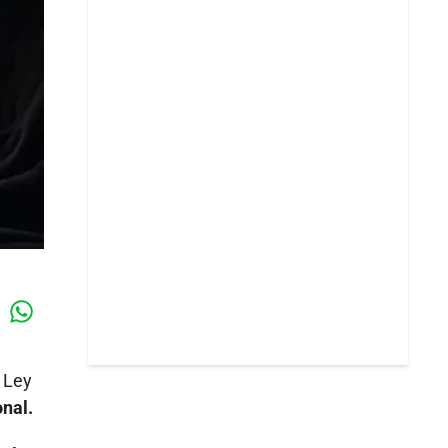
Whatsapp
k
 Ley
onal.