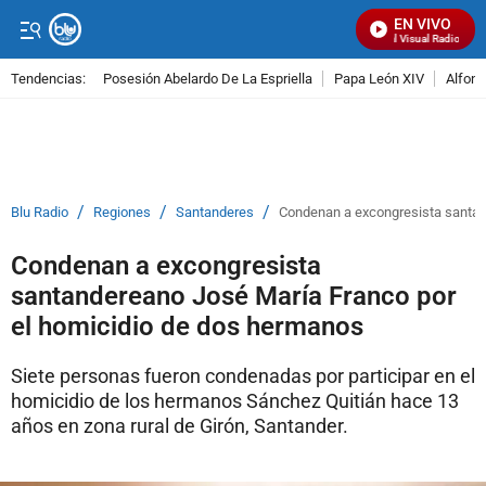
EN VIVO
Señal Visual Radio
Tendencias:
Posesión Abelardo De La Espriella
Papa León XIV
Alfons
PUBLICIDAD
/
/
/
Blu Radio
Regiones
Santanderes
Condenan a excongresista santan
Condenan a excongresista
santandereano José María Franco por
el homicidio de dos hermanos
Siete personas fueron condenadas por participar en el
homicidio de los hermanos Sánchez Quitián hace 13
años en zona rural de Girón, Santander.