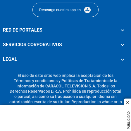
Descarga nuestra app en
RED DE PORTALES
SERVICIOS CORPORATIVOS
LEGAL
El uso de este sitio web implica la aceptación de los
Términos y condiciones
y
Políticas de Tratamiento de la
Información
de
CARACOL TELEVISIÓN S.A.
Todos los
Derechos Reservados D.R.A. Prohibida su reproducción total
o parcial, así como su traducción a cualquier idioma sin
autorización escrita de su titular. Reproduction in whole or in
c
part, or translation without written permission is prohibited.
All rights reserved 2025.
PUBLICIDAD
MIEMBRO DE: