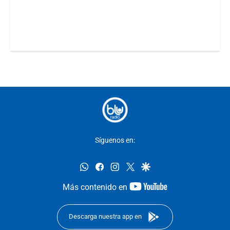
Síguenos en:
whatsapp
facebook
instagram
twitter
google
youtube-
Más contenido en
footer
Descarga nuestra app en