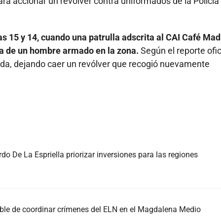
a accionar un revólver contra uniformados de la Policía
as 15 y 14, cuando una patrulla adscrita al CAI Café Mad
cia de un hombre armado en la zona.
Según el reporte ofici
huida, dejando caer un revólver que recogió nuevamente
do De La Espriella priorizar inversiones para las regiones
able de coordinar crímenes del ELN en el Magdalena Medio