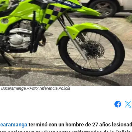
ía Bucaramanga //Foto; referencia Policía
Faceboo
X
caramanga
terminó con un hombre de 27 años lesionad