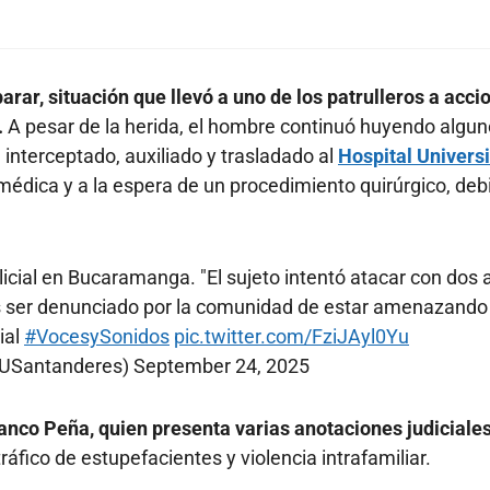
rar, situación que llevó a uno de los patrulleros a acci
.
A pesar de la herida, el hombre continuó huyendo algu
nterceptado, auxiliado y trasladado al
Hospital Universi
dica y a la espera de un procedimiento quirúrgico, deb
icial en Bucaramanga. "El sujeto intentó atacar con dos
tras ser denunciado por la comunidad de estar amenazando
ial
#VocesySonidos
pic.twitter.com/FziJAyl0Yu
LUSantanderes)
September 24, 2025
ranco Peña, quien presenta varias anotaciones judiciale
tráfico de estupefacientes y violencia intrafamiliar.