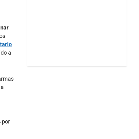
onar
nos
tario
ido a
 armas
 a
s
por