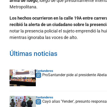
arma de fuego,
luego de que presuntamente intentar
Metropolitana.
Los hechos ocurrieron en la calle 19A entre carrer
recibió la alerta de un ciudadano sobre la presen
notar la presencia policial el sujeto emprendió la 
mientras ignoraba las voces de alto.
Últimas noticias
Santanderes
ProSantander pide al presidente Abelar
Santanderes
Cayó alias 'Yender', presunto respons