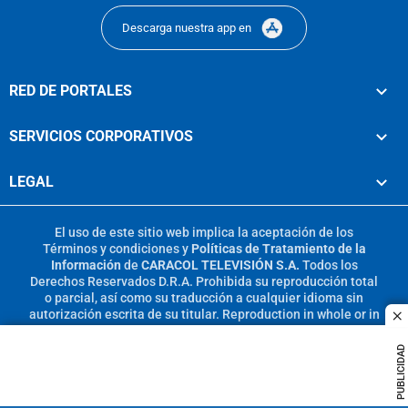
Descarga nuestra app en
RED DE PORTALES
SERVICIOS CORPORATIVOS
LEGAL
El uso de este sitio web implica la aceptación de los
Términos y condiciones
y
Políticas de Tratamiento de la
Información
de
CARACOL TELEVISIÓN S.A.
Todos los
Derechos Reservados D.R.A. Prohibida su reproducción total
o parcial, así como su traducción a cualquier idioma sin
autorización escrita de su titular. Reproduction in whole or in
c
part, or translation without written permission is prohibited.
All rights reserved 2025.
PUBLICIDAD
MIEMBRO DE: