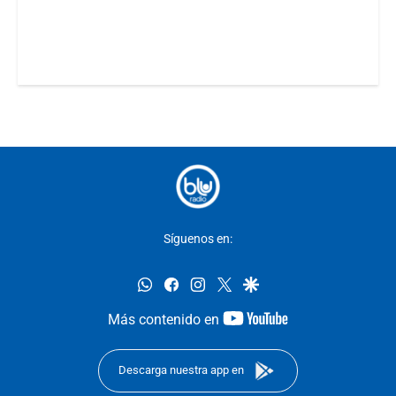
Síguenos en:
whatsapp
facebook
instagram
twitter
google
youtube-
Más contenido en
footer
Descarga nuestra app en