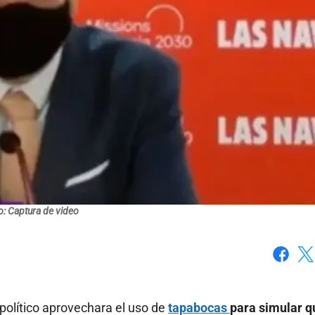
o: Captura de video
Faceboo
X
olítico aprovechara el uso de
tapabocas
para simular q