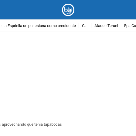
e La Espriella se posesiona como presidente
Cali
Ataque Teruel
Epa Co
PUBLICIDAD
lés aprovechando que tenía tapabocas