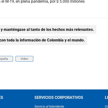
el M-19, en plena pandemia, por $ 5.000 millones
y manténgase al tanto de los hechos más relevantes.
con toda la información de Colombia y el mundo.
spaña
Video
ES
SERVICIOS CORPORATIVOS
L
Servicio al televidente
Co