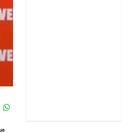
Whatsapp
k
ue