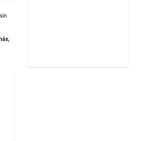
 sin
más,