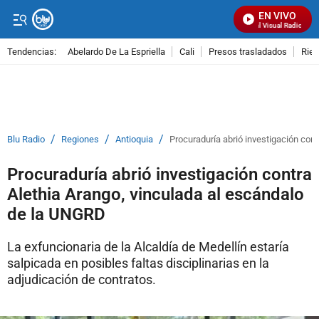
EN VIVO
Señal Visual Radio
Tendencias:
Abelardo De La Espriella
Cali
Presos trasladados
Rie
PUBLICIDAD
/
/
/
Blu Radio
Regiones
Antioquia
Procuraduría abrió investigación con
Procuraduría abrió investigación contra
Alethia Arango, vinculada al escándalo
de la UNGRD
La exfuncionaria de la Alcaldía de Medellín estaría
salpicada en posibles faltas disciplinarias en la
adjudicación de contratos.