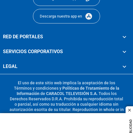
Descarga nuestra app en
RED DE PORTALES
SERVICIOS CORPORATIVOS
LEGAL
El uso de este sitio web implica la aceptación de los
Términos y condiciones
y
Políticas de Tratamiento de la
Información
de
CARACOL TELEVISIÓN S.A.
Todos los
Derechos Reservados D.R.A. Prohibida su reproducción total
o parcial, así como su traducción a cualquier idioma sin
autorización escrita de su titular. Reproduction in whole or in
c
part, or translation without written permission is prohibited.
All rights reserved 2025.
PUBLICIDAD