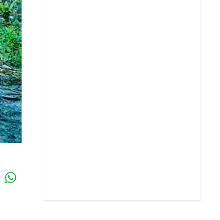
Whatsapp
k