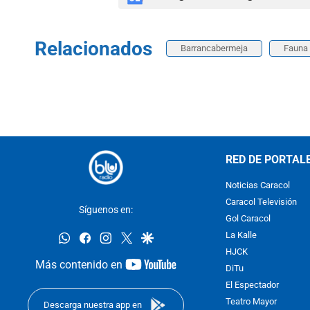
Relacionados
Barrancabermeja
Fauna 
RED DE PORTAL
Noticias Caracol
Caracol Televisión
Síguenos en:
Gol Caracol
whatsapp
facebook
instagram
twitter
google
La Kalle
HJCK
youtube-
Más contenido en
DiTu
footer
El Espectador
Teatro Mayor
Descarga nuestra app en