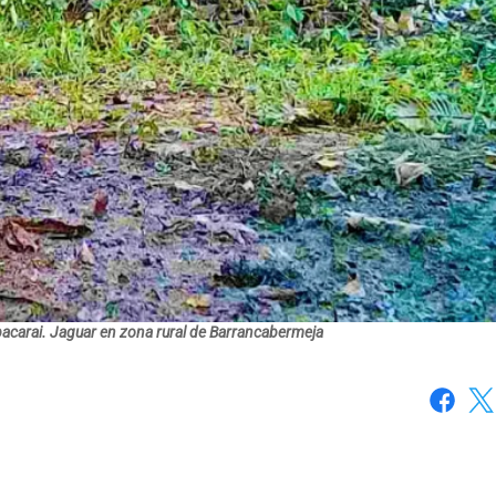
pacarai. Jaguar en zona rural de Barrancabermeja
Faceboo
X