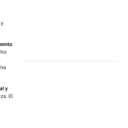
 y
esenta
tro
e
una
al y
za. El