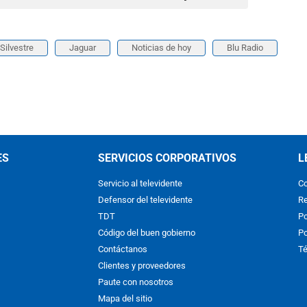
Silvestre
Jaguar
Noticias de hoy
Blu Radio
ES
SERVICIOS CORPORATIVOS
L
Servicio al televidente
Co
Defensor del televidente
Re
TDT
Po
Código del buen gobierno
Po
Contáctanos
Té
Clientes y proveedores
Paute con nosotros
Mapa del sitio