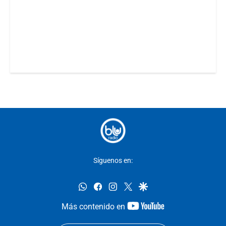
Síguenos en:
whatsapp
facebook
instagram
twitter
google
youtube-
Más contenido en
footer