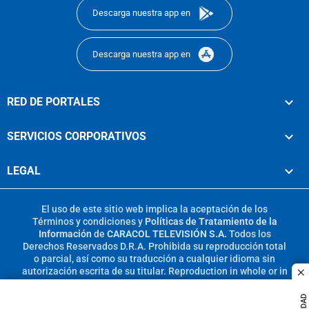
Descarga nuestra app en
Descarga nuestra app en
RED DE PORTALES
SERVICIOS CORPORATIVOS
LEGAL
El uso de este sitio web implica la aceptación de los
Términos y condiciones
y
Políticas de Tratamiento de la
Información
de
CARACOL TELEVISIÓN S.A.
Todos los
Derechos Reservados D.R.A. Prohibida su reproducción total
o parcial, así como su traducción a cualquier idioma sin
autorización escrita de su titular. Reproduction in whole or in
c
part, or translation without written permission is prohibited.
All rights reserved 2025.