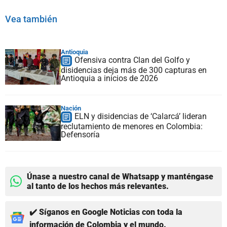
Vea también
Antioquia
Ofensiva contra Clan del Golfo y
disidencias deja más de 300 capturas en
Antioquia a inicios de 2026
Nación
ELN y disidencias de ‘Calarcá’ lideran
reclutamiento de menores en Colombia:
Defensoría
Únase a nuestro canal de Whatsapp y manténgase
al tanto de los hechos más relevantes.
✔️ Síganos en Google Noticias con toda la
información de Colombia y el mundo.