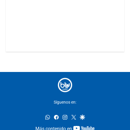
Síguenos en:
whatsapp
facebook
instagram
twitter
google
youtube-
Más contenido en