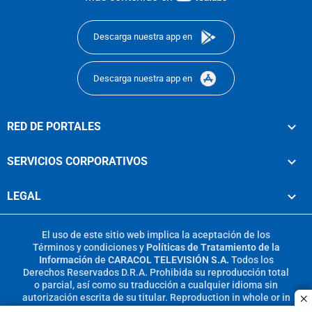
footer
Descarga nuestra app en
Descarga nuestra app en
RED DE PORTALES
SERVICIOS CORPORATIVOS
LEGAL
El uso de este sitio web implica la aceptación de los
Términos y condiciones
y
Políticas de Tratamiento de la
Información
de
CARACOL TELEVISIÓN S.A.
Todos los
Derechos Reservados D.R.A. Prohibida su reproducción total
o parcial, así como su traducción a cualquier idioma sin
autorización escrita de su titular. Reproduction in whole or in
c
part, or translation without written permission is prohibited.