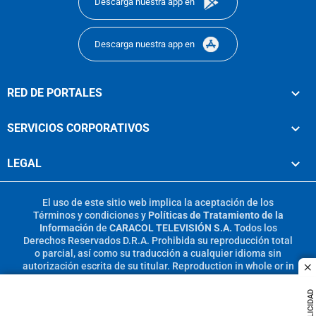
Descarga nuestra app en
Descarga nuestra app en
RED DE PORTALES
SERVICIOS CORPORATIVOS
LEGAL
El uso de este sitio web implica la aceptación de los
Términos y condiciones
y
Políticas de Tratamiento de la
Información
de
CARACOL TELEVISIÓN S.A.
Todos los
Derechos Reservados D.R.A. Prohibida su reproducción total
o parcial, así como su traducción a cualquier idioma sin
autorización escrita de su titular. Reproduction in whole or in
c
part, or translation without written permission is prohibited.
All rights reserved 2025.
PUBLICIDAD