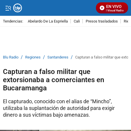
EN VIVO
Señal Visual Radio
Tendencias:
Abelardo De La Espriella
Cali
Presos trasladados
Rie
PUBLICIDAD
/
/
/
Blu Radio
Regiones
Santanderes
Capturan a falso militar que ext
Capturan a falso militar que
extorsionaba a comerciantes en
Bucaramanga
El capturado, conocido con el alias de “Mincho”,
utilizaba la suplantación de autoridad para exigir
dinero a sus víctimas bajo amenazas.