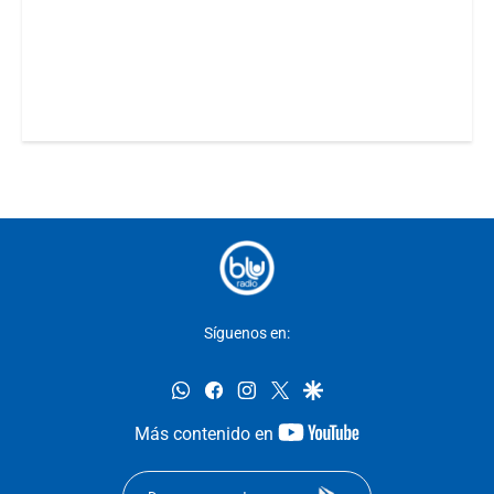
Síguenos en:
whatsapp
facebook
instagram
twitter
google
youtube-
Más contenido en
footer