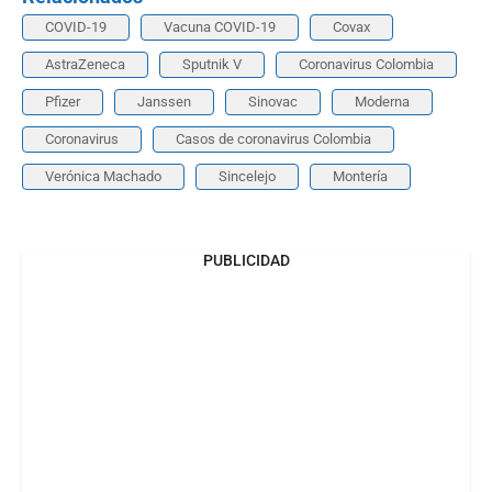
COVID-19
Vacuna COVID-19
Covax
AstraZeneca
Sputnik V
Coronavirus Colombia
Pfizer
Janssen
Sinovac
Moderna
Coronavirus
Casos de coronavirus Colombia
Verónica Machado
Sincelejo
Montería
PUBLICIDAD